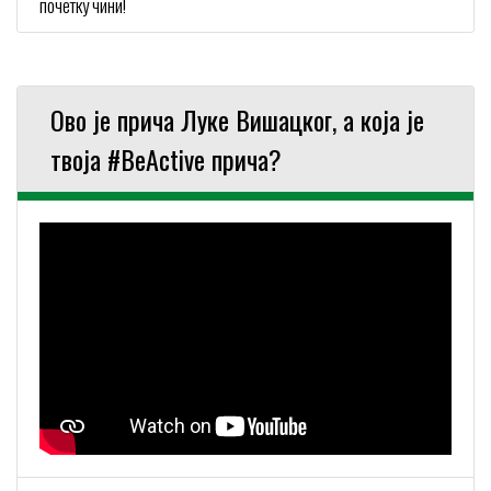
почетку чини!
Ово је прича Луке Вишацког, а која је
твоја #BeActive прича?