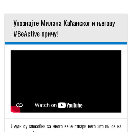
Упознајте Милана Каћанског и његову
#BeActive причу!
Људи су способни за много веће ствари него што им се на