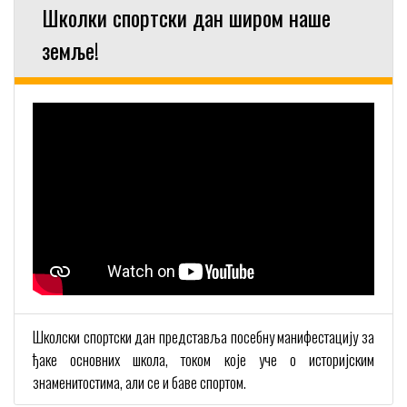
Школки спортски дан широм наше
земље!
Школски спортски дан представља посебну манифестацију за
ђаке основних школа, током које уче о историјским
знаменитостима, али се и баве спортом.