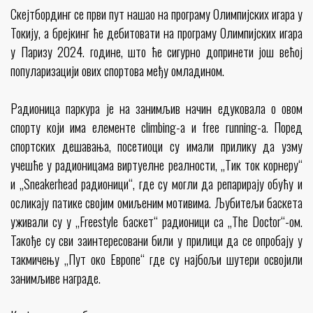
Скејтбординг се први пут нашао на програму Олимпијских игара у
Токију, а брејкинг ће дебитовати на програму Олимпијских игара
у Паризу 2024. године, што ће сигурно допринети још већој
популаризацији ових спортова међу омладином.
Радионица паркура је на занимљив начин едуковала о овом
спорту који има елементе climbing-a и free running-a. Поред
спортских дешавања, посетиоци су имали прилику да узму
учешће у радионицама виртуелне реалности, „Тик ток корнеру“
и „Sneakerhead радионици“, где су могли да репарирају обућу и
осликају патике својим омиљеним мотивима. Љубитељи баскета
уживали су у „Freestyle баскет“ радионици са „The Doctor“-ом.
Такође су сви заинтересовани били у прилици да се опробају у
такмичењу „Пут око Европе“ где су најбољи шутери освојили
занимљиве награде.