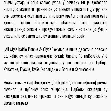
значи устајање рано сваког јутра. У почетку ми је деловало
немогуће уклопити тренинг са устајањем у пола пет ујутру, али
сам временом схватила да и по цену краћег спавања пола сата
дневно, много квалитетније обављам своје задатке,
квалитетније живим и продуктивнија сам.“- истакла је Уна и
захвалила се свима што су дошли у великом броју.
„All style battle Bonnie & Clyde“ окупио је више десетина плесача
од којих су интернационалне судије бирале 16 најбољих. У 8
мушко-женских парова окупили су се плесачи из Србије,
Хрватске, Русије, Кубе, Холандије и Босне и Херцеговине.
Надметање у скејтбордингу „Trick prize“, на специјалној рампи,
окупило је публику свих генерација. Најбољи скејтери су
изводили различите трикове, а они најуспешнији су освојили
вредне награде.