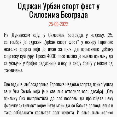
Одржан Урбан спорт фест у
Силосима Београда
25-09-2022
На Дунавском кеју, у Силосима Београда у недељу, 25.
септембра је одржан „Урбан спорт фест“ у оквиру Европске
недеље спорта који је имао за циљ да промовише урбану
спортску културу. Преко 4000 посетилаца је имало прилику да
се укључи у бројне радионице и окуша своју срећу у неком од
такмичења.
Ове године, амбасадорима Европске недеље спорта, прикључила
се и Уна Сенић, која је и свечано отворила овај догађај. „Ову
прилику бих искористила да вас позовем да пронађете неку
физичку активност којом ћете моћи да се бавите свакодневно и
тако побољшате квалитет свог живота. И сама знам колико