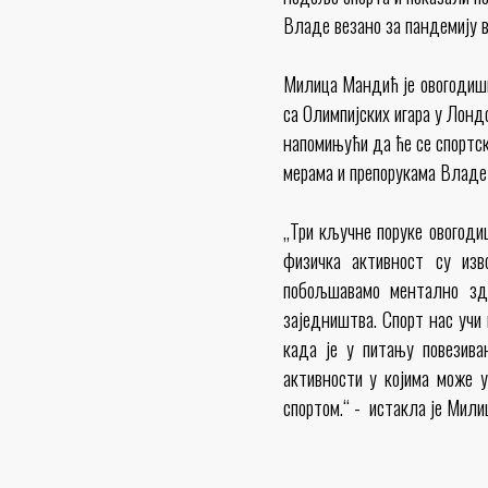
Владе везано за пандемију в
Милица Мандић је овогодишњ
са Олимпијских игара у Лонд
напомињући да ће се спортс
мерама и препорукама Владе 
„Три кључне поруке ового
физичка активност су изв
побољшавамо ментално зд
заједништва. Спорт нас учи 
када је у питању повезивањ
активности у којима може 
спортом.“ - истакла је Мил