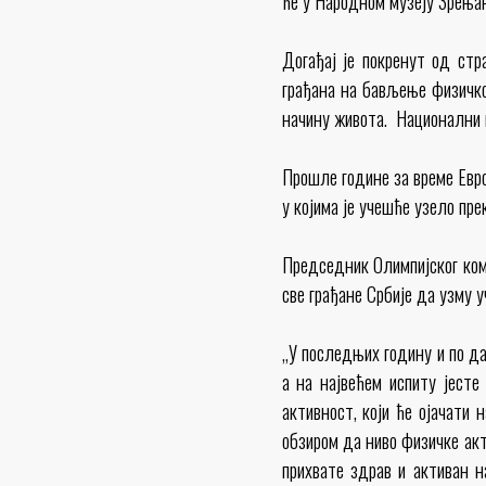
ће у Народном музеју Зрењан
Догађај је покренут од стр
грађана на бављење физичко
начину живота. Национални 
Прошле године за време Евро
у којима је учешће узело пре
Председник Олимпијског ком
све грађане Србије да узму 
„У последњих годину и по да
а на највећем испиту јесте
активност, који ће ојачати
обзиром да ниво физичке акт
прихвате здрав и активан н