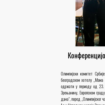
Конференцијо
Олимпијски комитет Србиј
београдском хотелу „Мама Ш
одржати у периоду од 23. 
Зрењанину, Европском граду
дана“, поред „Олимпијског ч