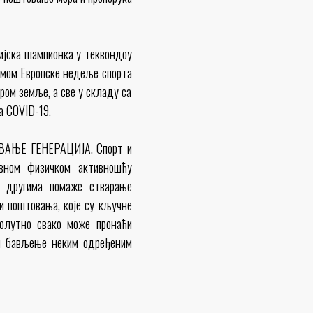
ијска шампионка у теквондоу
рамом Европске недеље спорта
ом земље, а све у складу са
са COVID-19.
ИВАЊЕ ГЕНЕРАЦИЈА. Спорт и
евном физичком активношћу
 другима помаже стварање
 и поштовања, које су кључне
псолутно свако може пронаћи
ли бављење неким одређеним