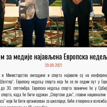
м за медије најављена Европска недељ
20-09-2021
е и Министарство омладине и спорта најавили су на конференц
елтер“, Европску недељу спорта која ће се по седми пут у Евро
до 30. септембра. Европска недеља спорта званично ће у Србиј
 спорта, када ће бити одржан „Спортски дан“, главни национални д
аса“ који ће бити организован за школарце, биће отворена и изложба