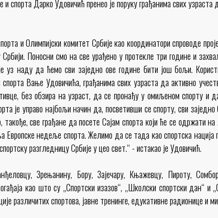
и спорта Дарко Удовичић пренео је поруку грађанима свих узраста д
порта и Олимпијски комитет Србије као координатори спроводе прој
 Србији. Поносни смо на све урађено у протекле три године и захва
е уз наду да ћемо сви заједно ове године бити још бољи. Корис
 спорта Вање Удовичића, грађанима свих узраста да активно учеству
ативце, без обзира на узраст, да се пронађу у омиљеном спорту и д
рта је управо најбољи начин да, посветивши се спорту, сви заједно
, такође, све грађане да посете Сајам спорта који ће се одржати на
ња Европске недеље спорта. Желимо да се тада као спортска нација 
портску разгледницу Србије у цео свет.“ - истакао је Удовичић.
нђеловцу, Зрењанину, Бору, Зајечару, Књажевцу, Пироту, Сомбо
огађаја као што су „Спортски изазов“, „Школски спортски дан“ и „О
ије различитих спортова, јавне тренинге, едукативне радионице и м