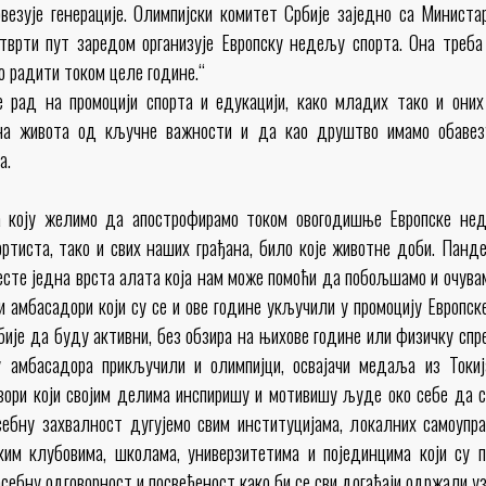
овезује генерације. Олимпијски комитет Србије заједно са Минист
тврти пут заредом организује Европску недељу спорта. Она треба
 радити током целе године.“
 рад на промоцији спорта и едукацији, како младих тако и оних 
ина живота од кључне важности и да као друштво имамо обавез
а.
а коју желимо да апострофирамо током овогодишње Европске не
ортиста, тако и свих наших грађана, било које животне доби. Панде
јесте једна врста алата која нам може помоћи да побољшамо и очув
и амбасадори који су се и ове године укључили у промоцију Европск
ије да буду активни, без обзира на њихове године или физичку спр
у амбасадора прикључили и олимпијци, освајачи медаља из Токи
узори који својим делима инспиришу и мотивишу људе око себе да 
ебну захвалност дугујемо свим институцијама, локалних самоупр
ким клубовима, школама, универзитетима и појединцима који су 
себну одговорност и посвећеност како би се сви догађаји одржали у