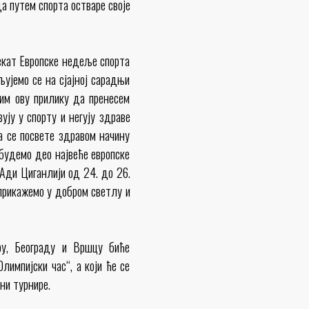
а путем спорта остваре своје
екат Европске недеље спорта
љујемо се на сјајној сарадњи
тим ову прилику да пренесем
ју у спорту и негују здраве
а се посвете здравом начину
 будемо део највеће европске
 Ади Циганлији од 24. до 26.
прикажемо у добром светлу и
ру, Београду и Вршцу биће
лимпијски час“, а који ће се
ини турнире.