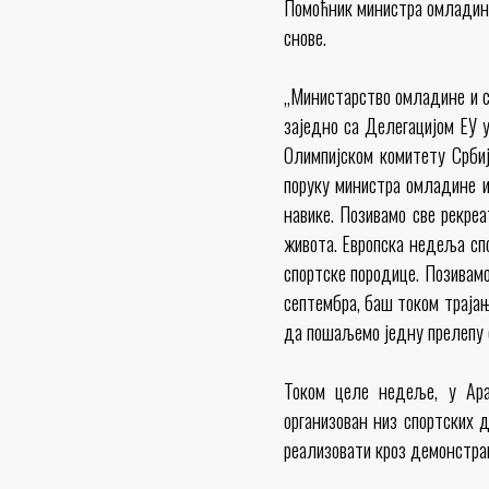
Помоћник министра омладине 
снове.
„Министарство омладине и с
заједно са Делегацијом ЕУ у
Олимпијском комитету Србиј
поруку министра омладине и
навике. Позивамо све рекре
живота. Европска недеља спо
спортске породице. Позивамо
септембра, баш током траја
да пошаљемо једну прелепу с
Током целе недеље, у Ара
организован низ спортских д
реализовати кроз демонстрац