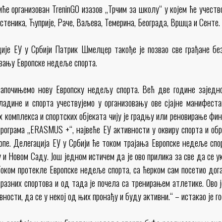
иће организован TreninGO изазов „Трчим за школу“ у којем ће учест
стеника, Ћуприје, Раче, Ваљева, Темерина, Београда, Вршца и Сенте.
ије ЕУ у Србији Патрик Шмелцер такође је позвао све грађане б
авању Европске недеље спорта.
започињемо нову Европску недељу спорта. Већ две године заједн
адине и спорта учествујемо у организовању ове сјајне манифеста
их комплекса и спортских објеката чију је градњу или реновирање фи
 програма „ERASMUS +“, највеће ЕУ активности у оквиру спорта и об
опе. Делегација ЕУ у Србији ће током трајања Европске недеље спор
и Новом Саду. Још једном истичем да је ово прилика за све да се у
оком протекле Европске недеље спорта, са ћерком сам посетио дога
разних спортова и од тада је почела са тренирањем атлетике. Ово ј
вности, да се у некој од њих пронађу и буду активни.“ – истакао је 