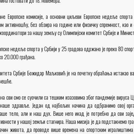
ина гостовати до 18. новембра.
ане Европске комисије, а основни циљеви Европске недеље спорт
м активношћу, без обзира на године или физичку спремност, као и 
координатори за нашу земљу су Олимпијски комитет Србије и Минист
пске недеље спорта у Србији у 25 градова одржано је преко 80 спор
ко 20.000 грађана.
итета Србије Божидар Маљковић је на почетку обраћања истакао важ
учешће.
на сви смо се суочили са тешким изазовима због пандемије вируса Ц
 наше здравље. Један од најбољих начина да одбранимо свој орг
 наше тело, али и наш дух. Више него икад је потребно да сви зај
ивности у нашој земљи стагнира. Наша мисија је да подстакнемо гр
ачин живота, да проводе више времена на спортским игралиштима 