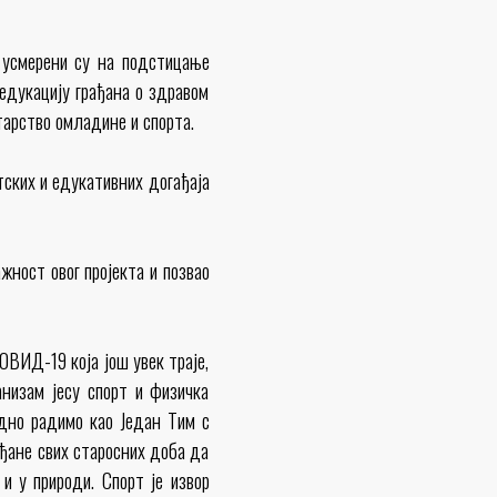
а усмерени су на подстицање
едукацију грађана о здравом
арство омладине и спорта.
тских и едукативних догађаја
ност овог пројекта и позвао
ОВИД-19 која још увек траје,
анизам јесу спорт и физичка
едно радимо као Један Тим с
ађане свих старосних доба да
и у природи. Спорт је извор