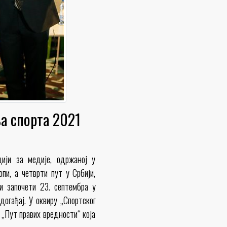
а спорта 2021
ији за медије, одржаној у
пи, а четврти пут у Србији,
и започети 23. септембра у
огађај. У оквиру „Спортског
 „Пут правих вредности“ која