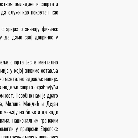
арством омладине и спорта и
 да служи као покретач, као
старијих о значају физичке
у да дамо свој допринос у
деље спорта јесте ментално
мија у којој живимо оставља
амо ментално здравље нације.
е недеље спорта охрабрујући
емност. Посебно нам је драго
ја, Милица Мандић и Дејан
се мењају на боље и да воде
авама, националним гранским
помогли у припреми Европске
з поштовање мера и препорука