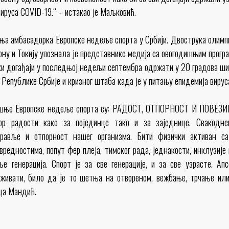
ируса COVID-19.“ – истакао је Маљковић.
а амбасадорка Европске недеље спорта у Србији. Двострука олимп
ону и Токију упознала је представнике медија са овогодишњим прог
ки догађаји у последњој недељи септембра одржати у 20 градова шир
Републике Србије и кризног штаба када је у питању епидемија виру
дишње Европске недеље спорта су: РАДОСТ, ОТПОРНОСТ И ПОВЕЗ
ор радости како за појединце тако и за заједнице. Свакодн
равље и отпорност нашег организма. Бити физички активан са
вредностима, попут фер плеја, тимског рада, једнакости, инклузије
е генерација. Спорт је за све генерације, и за све узрасте. А
уживати, било да је то шетња на отвореном, вежбање, трчање и
ица Мандић.