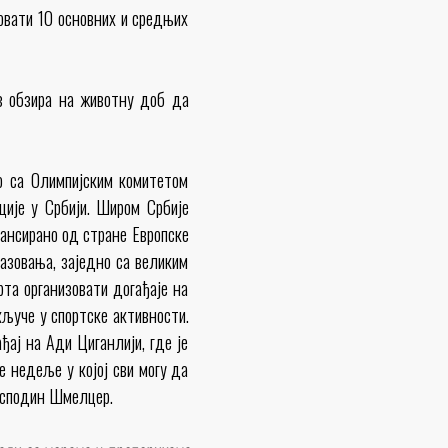
вовати 10 основних и средњих
ез обзира на животну доб да
о са Олимпијским комитетом
ције у Србији. Широм Србије
нансирано од стране Европске
разовања, заједно са великим
та организовати догађаје на
кључе у спортске активности.
ђај на Ади Циганлији, где је
е недеље у којој сви могу да
господин Шмелцер.