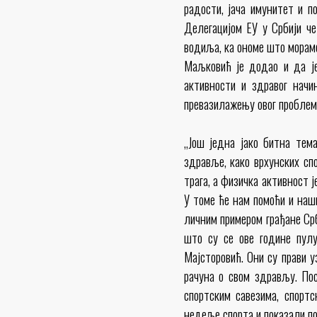
радости, јача имунитет и п
Делегацијом ЕУ у Србији че
водиља, ка ономе што морамо
Маљковић је додао и да је
активности и здравог нач
превазилажењу овог проблем
„Још једна јако битна тем
здравље, како врхунских сп
трага, а физичка активност 
У томе ће нам помоћи и наш
личним примером грађане Срб
што су се ове године пул
Мајсторовић. Они су прави 
рачуна о свом здрављу. Пос
спортским савезима, спортс
недеље спорта и показали по