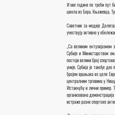
И ове године по трећи пут б
школа из Бора, Књажевца, Тр
Саветник за медије Делегац
учествују активно у обележ
„Са великим ентузијазмом 
Србије и Министарством омл
постоји велики број спортск
уније. Србија је такође део
бројем вршњака из целе Евр
централним трговима у Нишу 
Истакнућу и лични пример. Т
организована демонстрација 
истраже разне спортске акти