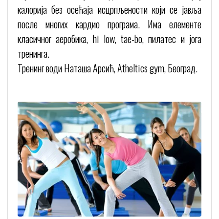
калорија без осећаја исцрпљености који се јавља
после многих кардио програма. Има елементе
класичног аеробика, hi low, tae-bo, пилатес и јога
тренинга.
Тренинг води Наташа Арсић, Atheltics gym, Београд.