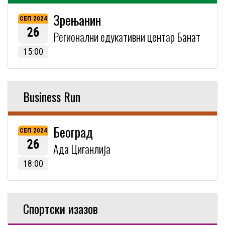
Зрењанин
СЕП 2024
26
Регионални едукативни центар Банат
15:00
Business Run
Београд
СЕП 2024
26
Ада Циганлија
18:00
Спортски изазов