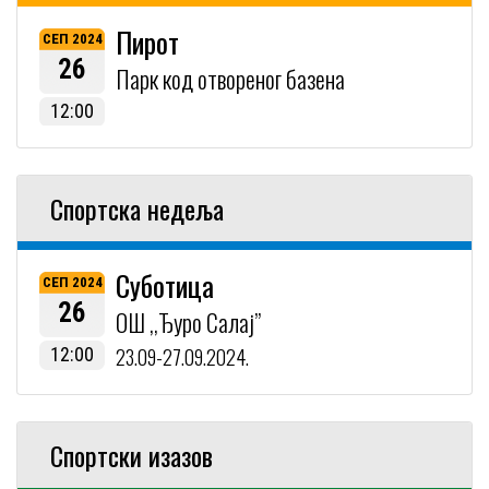
Пирот
СЕП 2024
26
Парк код отвореног базена
12:00
Спортска недеља
Суботица
СЕП 2024
26
ОШ ,,Ђуро Салај”
12:00
23.09-27.09.2024.
Спортски изазов