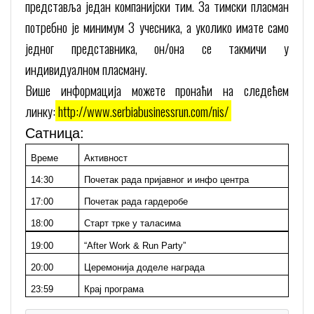
представља један компанијски тим. За тимски пласман
потребно је минимум 3 учесника, а уколико имате само
једног представника, он/она се такмичи у
индивидуалном пласману.
Више информација можете пронаћи на следећем
линку:
http://www.serbiabusinessrun.com/nis/
Сатница:
Време
Активност
14:30
Почетак рада пријавног и инфо центра
17:00
Почетак рада гардеробе
18:00
Старт трке у таласима
19:00
“After Work & Run Party”
20:00
Церемонија доделе награда
23:59
Крај програма