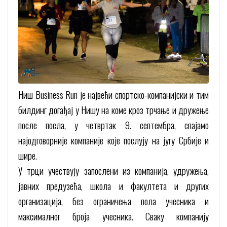
Ниш Business Run је највећи спортско-компанијски и тим
билдинг догађај у Нишу на коме кроз трчање и дружење
после посла, у четвртак 9. септембра, спајамо
најодговорније компанијe које послују на југу Србије и
шире.
У трци учествују запослени из компанија, удружења,
јавних предузећа, школа и факултета и других
организација, без ограничења пола учесника и
максималног броја учесника. Сваку компанију