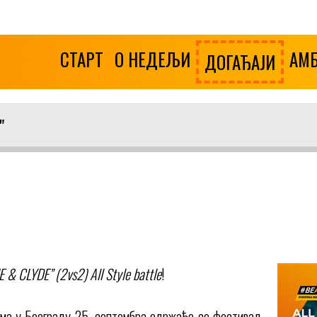
СТАРТ
О НЕДЕЉИ
АМ
ДОГАЂАЈИ
"
 & CLYDE” (2vs2) All Style battle
!
има у Београду 25. септембра одржаће се фестивал