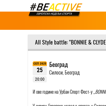
All Style battle: "BONNIE & CLYDE
Београд
СЕП 2025
25
Силоси, Београд
20:00
И ове године на Урбан Спорт Фест-у ,
,BONNIE
У оквиру Европске недеље спорта у Силос