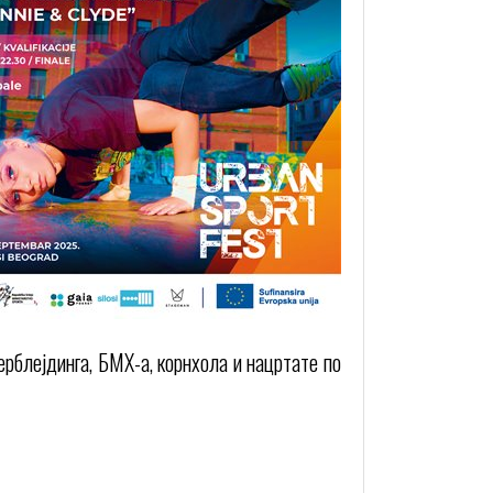
ерблејдинга, БМX-а, корнхола и нацртате по