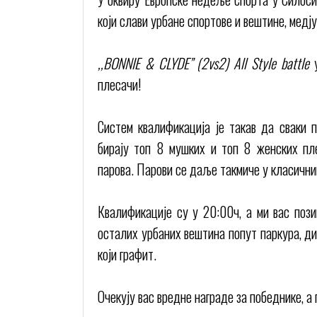
који слави урбане спортове и вештине, медју 
,,BONNIE & CLYDE” (2vs2) All Style battle
у
плесачи!
Систем квалификација је такав да сваки п
бирају топ 8 мушких и топ 8 женских пле
парова. Парови се даље такмиче у класични
Квалификације су у 20:00ч, а ми вас пози
осталих урбаних вештина попут паркура, ди
који графит.
Очекују вас вредне награде за победнике, а 