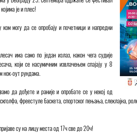
којима је и плес!
 ком могу да се опробају и почетници и напредни
лесач има само по један излаз, након чега судије
сача, који се насумичним извлачењем спајају у 8
м нок-оут рундама.
вамо да дођете и раније и опробате се у некој од
скголфа, фреестyле баскета, спортског пењања, слеклајна, рол
пријаве су на лицу места од 17ч све до 20ч!