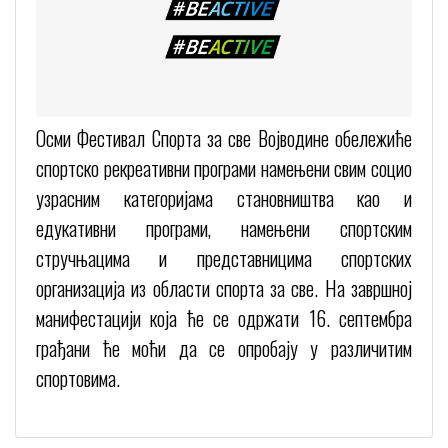
Осми Фестивал Спорта за све Војводине обележиће
спортско рекреативни програми намењени свим социо
узрасним категоријама становништва као и
едукативни програми, намењени спортским
стручњацима и представницима спортских
организација из области спорта за све. На завршној
манифестацији која ће се одржати 16. септембра
грађани ће моћи да се опробају у различитим
спортовима.