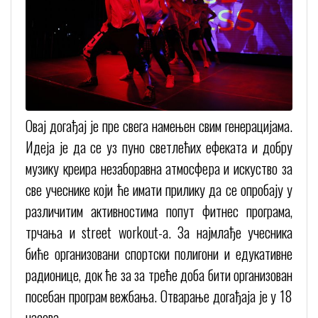
Овај догађај је пре свега намењен свим генерацијама.
Идеја је да се уз пуно светлећих ефеката и добру
музику креира незаборавна атмосфера и искуство за
све учеснике који ће имати прилику да се опробају у
различитим активностима попут фитнес програма,
трчања и street workout-a. За најмлађе учесника
биће организовани спортски полигони и едукативне
радионице, док ће за за треће доба бити организован
посебан програм вежбања. Отварање догађаја је у 18
часова.