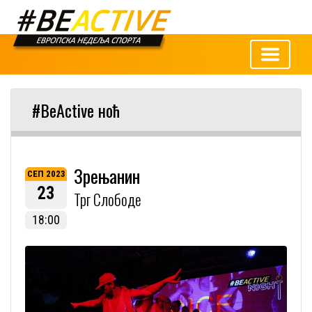
#BeActive ноћ
Зрењанин
СЕП 2023
23
Трг Слободе
18:00