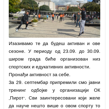
Изазивамо те да будеш активан и ове
сезоне. У периоду од 23.09. до 30.09.
широм града биће организован низ
спортских и едукативних активности.
Пронађи активност за себе.
За 29. септембар припремили смо јавни
тренинг одбојке у организацији ОК
Пирот
. Сви заинтересовани који желе
„
”
да науче нешто више о овом спорту то