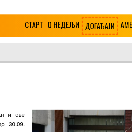
СТАРТ
О НЕДЕЉИ
АМ
ДОГАЂАЈИ
ан и ове
о 30.09.