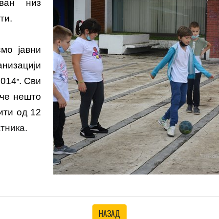
ван низ
ти.
мо јавни
изацији
2014
. Сви
”
уче нешто
ити од 12
атника
.
НАЗАД