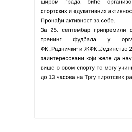
широм града биће организо
спортских и едукативних активнос
Пронађи активност за себ
е.
За 25. септембар припремили с
тренинг фудбала у орган
ФК
„
Раднички
и ЖФК
Јединство 
”
„
заинтересовани који желе да на
више о овом спорту то могу учин
до 13 часова
на Тргу пиротских р